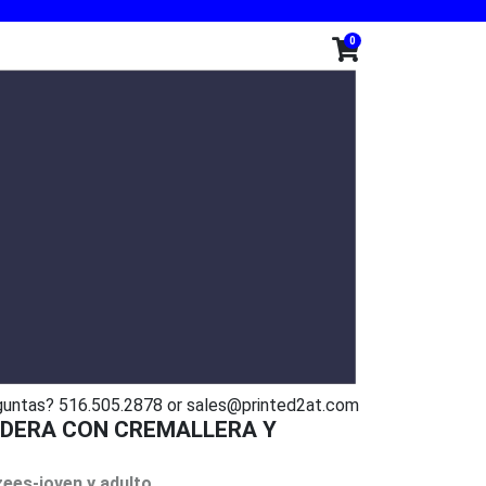
0
guntas? 516.505.2878 or sales@printed2at.com
ADERA CON CREMALLERA Y
ees-joven y adulto