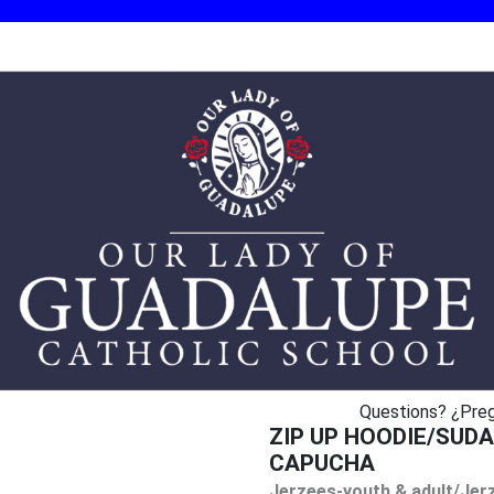
Questions? ¿Pre
ZIP UP HOODIE/SUD
CAPUCHA
Jerzees-youth & adult/Jerz